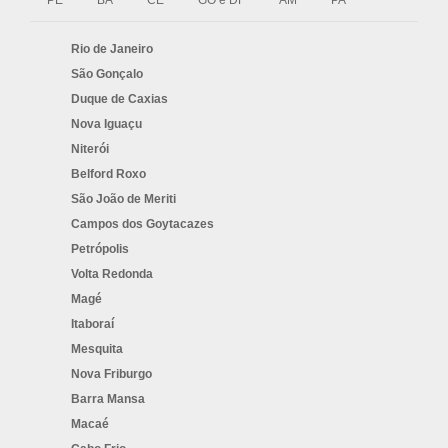
PE
BA
CE
GO e DF
AM
PA
Rio de Janeiro
São Gonçalo
Duque de Caxias
Nova Iguaçu
Niterói
Belford Roxo
São João de Meriti
Campos dos Goytacazes
Petrópolis
Volta Redonda
Magé
Itaboraí
Mesquita
Nova Friburgo
Barra Mansa
Macaé