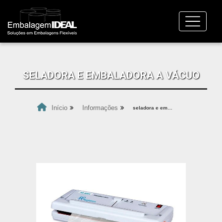
SELADORA E EMBALADORA A VÁCUO
Início
Informações
seladora e embaladora a vácuo