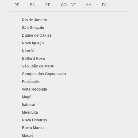
PE
BA
CE
GO e DF
AM
PA
Rio de Janeiro
São Gonçalo
Duque de Caxias
Nova Iguaçu
Niterói
Belford Roxo
São João de Meriti
Campos dos Goytacazes
Petrópolis
Volta Redonda
Magé
Itaboraí
Mesquita
Nova Friburgo
Barra Mansa
Macaé