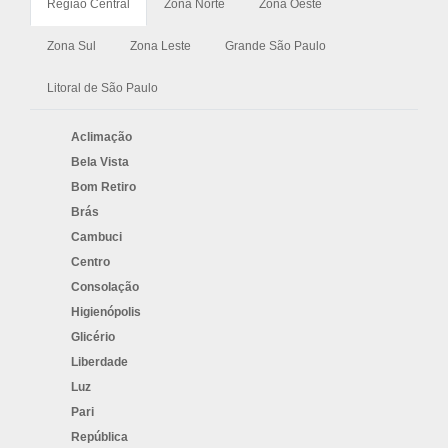
Região Central
Zona Norte
Zona Oeste
Zona Sul
Zona Leste
Grande São Paulo
Litoral de São Paulo
Aclimação
Bela Vista
Bom Retiro
Brás
Cambuci
Centro
Consolação
Higienópolis
Glicério
Liberdade
Luz
Pari
República