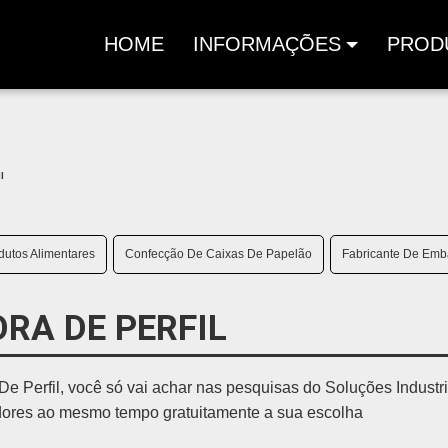
HOME
INFORMAÇÕES
PROD
(CURRENT)
l
utos Alimentares
Confecção De Caixas De Papelão
Fabricante De Emb
RA DE PERFIL
Perfil, você só vai achar nas pesquisas do Soluções Industri
idores ao mesmo tempo gratuitamente a sua escolha