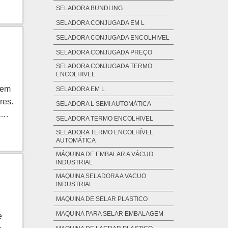
SELADORA BUNDLING
eve
is
SELADORA CONJUGADA EM L
s e
ório
vo,
SELADORA CONJUGADA ENCOLHIVEL
riar
com
com
SELADORA CONJUGADA PREÇO
adas
 o
SELADORA CONJUGADA TERMO
ENCOLHIVEL
ncia
ara
 e
 em
a a
as
a
SELADORA EM L
res.
s e
 e
SELADORA L SEMI AUTOMÁTICA
 o
a
SELADORA TERMO ENCOLHIVEL
o
SELADORA TERMO ENCOLHÍVEL
SOA
es;
AUTOMÁTICA
 na
uma
do
MÁQUINA DE EMBALAR A VÁCUO
INDUSTRIAL
ente
idão
s e
MAQUINA SELADORA A VACUO
o em
ima
a
INDUSTRIAL
 um.
ntes
ento
MAQUINA DE SELAR PLASTICO
a de
s e
MAQUINA PARA SELAR EMBALAGEM
l a
em
to
e