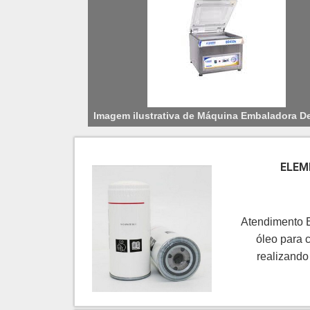
Imagem ilustrativa de Máquina Embaladora De 
ELEM
Atendimento E
óleo para 
realizando
qualidade.
PARAFUSOQue
em uma empres