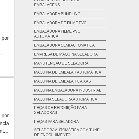
COMPRAR SELADORA DE
EMBALAGENS
,
EMBALADORA BUNDLING
bre
uma
EMBALADORA DE FILME PVC
EMBALADORA FILME PVC
AUTOMÁTICA
 por
com
EMBALADORA SEMI AUTOMÁTICA
e e
EMPRESA DE MÁQUINA SELADORA
ntes
MANUTENÇÃO DE SELADORA
ar
é
MÁQUINA DE EMBALAR AUTOMÁTICA
MÁQUINA DE EMBALAR CAIXAS
USO
ma
MÁQUINA EMBALADORA INDUSTRIAL
ivos
ma
MÁQUINA SELADORA AUTOMÁTICA
s as
asta
adas
para
PEÇAS DE REPOSIÇÃO PARA
SELADORAS
 por
s de
-
PEÇAS PARA SELADORA
ncia
m
SELADORA AUTOMÁTICA COM TÚNEL
o de
nto,
m
DE ENCOLHIMENTO
ando
ado
az