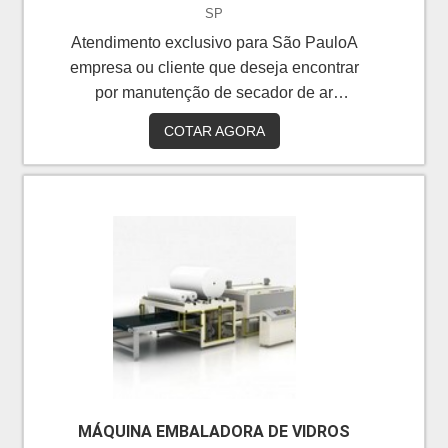
SP
Atendimento exclusivo para São PauloA
empresa ou cliente que deseja encontrar
por manutenção de secador de ar
comprimido, com certeza descobrirá no
COTAR AGORA
website da Arsystem Compressores.
Recebendo uma cotação na empresa mais
qualificada do mercado e achando a
organização mais competente do
ramo.MAIS SOBRE MANUTENÇÃO DE
SECADOR DE AR COMPRIMIDOQuem
está à procura de manutenção de secador
de ar comprimido em uma empresa
inovadora, encontra na internet a Arsystem
Compressores. A empresa atua com sensor
temperatura e válvula termostática,
garantindo o que há de melhor na
MÁQUINA EMBALADORA DE VIDROS
atualidade.Sem trocar o foco sobre