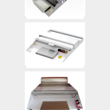
atividades; Sala de treinamento com
materiais sofisticados; Equipamentos de
última geração.A MAIOR REFERÊNCIA
NO SEGMENTOApenas na Arsystem
Compressores as melhores opções sempre
estão à disposição quando se procura
soluções para reparo de válvula
termostática para compressor parafuso. É
sempre a opção mais confiável,
disponibilizando itens como boia
automática e kit válvula admissão.Isso se
deve ao fato de a empresa ser em uma
empresa comprometida com seus serviços
e em uma empresa inovadora, padrões
possíveis por contar com escritório de alta
qualidade onde são realizadas as
atividades e equipamentos de última
geração. Esses fatores, somados a um time