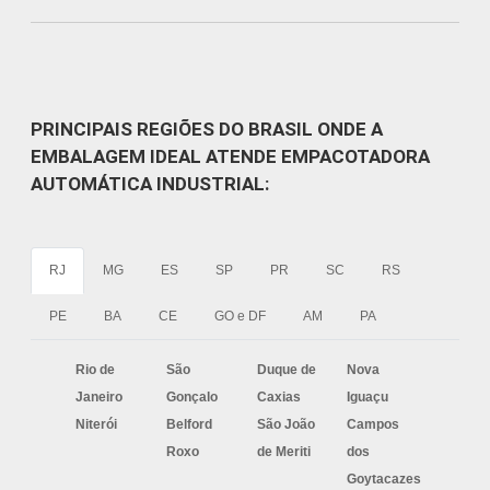
PRINCIPAIS REGIÕES DO BRASIL ONDE A
EMBALAGEM IDEAL ATENDE EMPACOTADORA
AUTOMÁTICA INDUSTRIAL:
RJ
MG
ES
SP
PR
SC
RS
PE
BA
CE
GO e DF
AM
PA
Rio de
São
Duque de
Nova
Janeiro
Gonçalo
Caxias
Iguaçu
Niterói
Belford
São João
Campos
Roxo
de Meriti
dos
Goytacazes