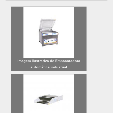
qualidade e custo benefício.Quando o tema
é túnel de encolhimento com seladora, com
os melhores profissionais da ManuPack
alcançará excelente custo-benefício com
soluções completas em embalagens shrink
aos clientes.OUTRAS INFORMAÇÕES
SOB...
Imagem ilustrativa de Empacotadora
automática industrial