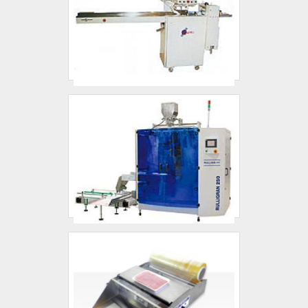
importante lembrar que o produto deve
Arsystem Compressores tem a solução
sempre ser adquirido com empresas
ideal para peças para compressores
especializadas no segmento. Esse tipo de
industriais. Prezando pelo que há de mais
cuidado ajuda a garantir a qualidade e
moderno, traz inovações e variedades em
durabilidade dos materiais, além de evitar
sensor temperatura e transdutor
prejuízos com substituições frequentes de
pressão.Isso se deve ao fato de a empresa
produtos que não cumprem com suas
ser em uma empresa comprometida com
funções adequadamente. Assim, é possível
seus serviços e em uma empresa
poupar gastos desnecessários.Existem
responsável, características possíveis pelo
diversos motivos para a Arsystem
fato de a empresa ter escritório de alta
Compressores ter se tornado destaque
qualidade onde são realizadas as
quando pensamos em uma empresa que
atividades e sala de treinamento com
entrega confiança e serviços de qualidade.
materiais sofisticados. Todos esses fatores,
Alguns desses motivos são: Equipe
agregados a uma equipe multidisciplinar de
multidisciplinar de consultores associados;
consultores associados e profissionais com
Profissionais com vasta experiência na
vasta experiência na área de atuação,
área de atuação; Escritório de alta
garantem a melhor experiência para os
qualidade onde são realizadas as
clientes com qualidade.