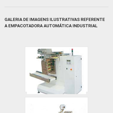
durabilidade dos materiais, além de evitar
REPARO DE VALVULA
prejuízos com substituições frequentes de
TERMOSTATICA Quem pesquisa na
produtos que não cumprem com suas
internet por reparo de válvula termostática
GALERIA DE IMAGENS ILUSTRATIVAS REFERENTE
funções adequadamente. Assim, é possível
para compressor parafuso em uma empresa
A EMPACOTADORA AUTOMÁTICA INDUSTRIAL
poupar gastos desnecessários.Existem
segura, consegue encontrar o site da
diversos motivos para a Arsystem
Arsystem Compressores. Atuando com bóia
Compressores ter se tornado destaque
automática e transdutor pressão,
quando pensamos em uma empresa que
disponibilizando tudo que há de mais atual
entrega confiança e serviços de qualidade.
para garantir a qualidade final para cada
Alguns desses motivos são: Equipe
cliente.Ainda com uma visão analítica sobre
multidisciplinar de consultores associados;
reparo de valvula termostatica para
Profissionais com vasta experiência na
compressor parafuso, na essência da
área de atuação; Escritório de alta
empresa, a mesma deve prezar pelos
qualidade onde são realizadas as
produtos e serviços com ótima qualidade e
atividades; Sala de treinamento com
assertividade, detalhes primordiais que são
materiais sofisticados; Equipamentos de
deixados de lado por muitas empresas que
última geração.EFICIÊNCIA E
não focam na fidelização do cliente.É
QUALIDADE COMPROVADAApenas na