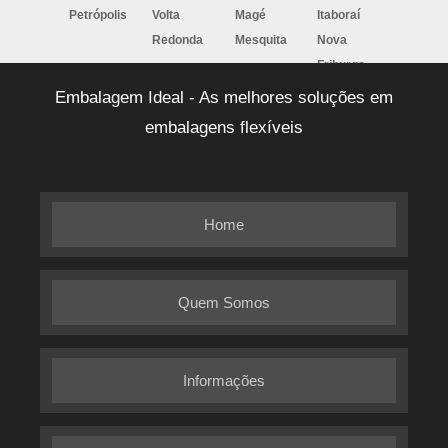
Petrópolis
Volta
Magé
Itaboraí
Redonda
Mesquita
Nova
Friburgo
Barra
Macaé
Cabo Frio
Nilópolis
Embalagem Ideal - As melhores soluções em
Mansa
Teresópolis
Resende
embalagens flexíveis
Home
Quem Somos
Informações