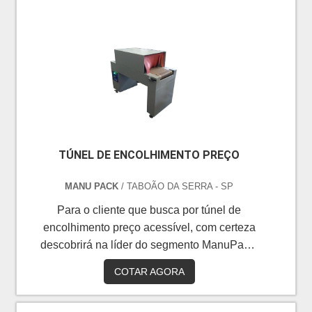
qualidade.O PRODUTO OFERECE
DIVERSAS VANTAGENSAtualmente
existem diversos tipos de empacotadora de
bebidas. Amplamente utilizada em
praticamente todos os processos
industriais, faz parte da finalização...
TÚNEL DE ENCOLHIMENTO PREÇO
MANU PACK
/ TABOÃO DA SERRA - SP
Para o cliente que busca por túnel de
encolhimento preço acessível, com certeza
descobrirá na líder do segmento ManuPack.
Solicitando uma cotação por meio da maior
COTAR AGORA
empresa da área e achando a melhor em
qualidade e custo