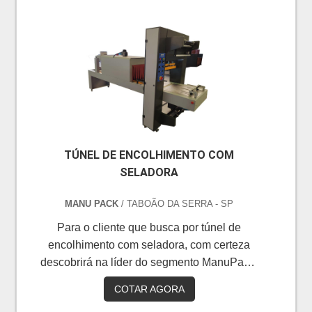
benefício.DIFERENCIAIS IMPORTANTES
DE TÚNEL DE ENCOLHIMENTO
PREÇOQuem pesquisa na internet por
túnel de encolhimento preço justo e em
uma empresa segura, vai até o site da
ManuPack. É possível encontrar seladoras
con...
TÚNEL DE ENCOLHIMENTO COM
SELADORA
MANU PACK
/ TABOÃO DA SERRA - SP
Para o cliente que busca por túnel de
encolhimento com seladora, com certeza
descobrirá na líder do segmento ManuPack.
Solicitando uma cotação por meio da maior
COTAR AGORA
empresa da área e achando a melhor em