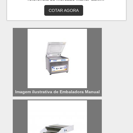
Solicitando um orçamento por meio da
COTAR AGORA
própria empresa e achando a melhor
referência em qualidade. Quando a busca é
por embaladora semi automática, na
ManuPack atingirá assertividade com
soluções completas em embalagens shrink
aos clientes.MAIS DETALHES SOBRE
EMBALADORA SEMI AUTOMÁTICAHá
muitas maneiras eficientes de demonst...
Imagem ilustrativa de Embaladora Manual