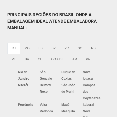
PRINCIPAIS REGIÕES DO BRASIL ONDE A
EMBALAGEM IDEAL ATENDE EMBALADORA
MANUAL:
RJ
MG
ES
SP
PR
SC
RS
PE
BA
CE
GO e DF
AM
PA
Rio de
São
Duque de
Nova
Janeiro
Gonçalo
Caxias
Iguaçu
Niterói
Belford
São João
Campos
Roxo
de Meriti
dos
Goytacazes
Petrópolis
Volta
Magé
Itaboraí
Redonda
Mesquita
Nova