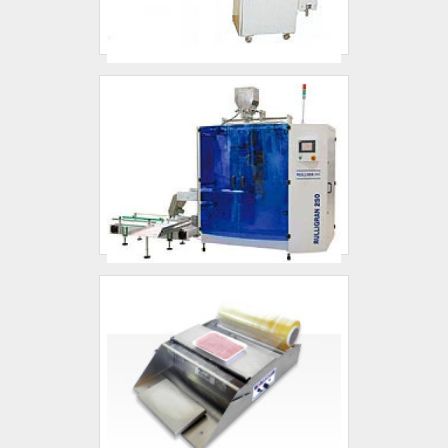
movimentação e projetos especiais,
disponibilizando tudo que há de mais atual
para garantir a qualidade final para cada
cliente.Ainda focando na qualidade em
maquina para embalar chapas, deve-se ter
a exatidão em orçar com empresas que
prezam por produtos e serviços que tenham
ótima qualidade e precisão, detalhes
primordiais que são deixados de lado por
muitas empresas que não focam na
fidelização do cliente.Discorrendo ainda
sobre máquina para chapas, sempre deve-
se buscar uma empresa que tenha produtos
e serviços com ótima qualidade e excelente
custo-benefício, características simples mas
que mostram o comprometimento da
empresa com seus clientes.GARANTIA DE
ALTA EFICIÊNCIA EM MÁQUINA DE