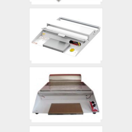
EMBALARNa MP MaquinaPack as
melhores opções sempre estão à
disposição quando se procura soluções
para máquinas para embalar chapas. A
empresa oferece opções como máquinas
de automação e movimentação e projetos
especiais, garantindo a melhor experiência
para os clientes com qualidade..