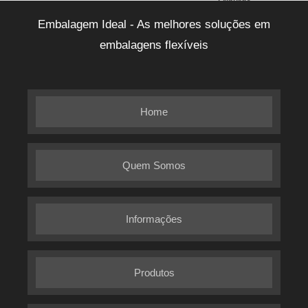
Friburgo
Barra
Macaé
Cabo Frio
Nilópolis
Embalagem Ideal - As melhores soluções em
Mansa
Teresópolis
Resende
embalagens flexíveis
Home
Quem Somos
Informações
Produtos