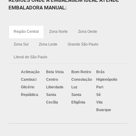
REGIÕES ONDE A EMBALAGEM IDEAL ATENDE
EMBALADORA MANUAL:
Região Central
Zona Norte
Zona Oeste
Zona Sul
Zona Leste
Grande São Paulo
Litoral de São Paulo
Aclimação
Bela Vista
Bom Retiro
Brás
Cambuci
Centro
Consolação
Higienópolis
Glicério
Liberdade
Luz
Pari
República
Santa
Santa
Sé
Cecília
Efigênia
Vila
Buarque