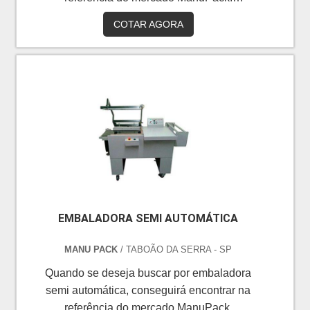
Elaborando uma cotação na maior
COTAR AGORA
especialista do segmento e conhecendo a
sofisticação, qualidade e preço justo em um
só lugar.É importante lembrar que o produto
deve sempre ser adquirido com empresas
especializadas no segmento. Esse tipo de
cuidado ajuda a garantir a qualidade e
durabilidade dos materiais, além de evitar
prejuízos c...
EMBALADORA SEMI AUTOMÁTICA
MANU PACK
/ TABOÃO DA SERRA - SP
Quando se deseja buscar por embaladora
semi automática, conseguirá encontrar na
referência do mercado ManuPack.