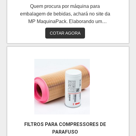
Quem procura por máquina para
embalagem de bebidas, achará no site da
MP MaquinaPack. Elaborando um
orçamento detalhado no portal soluções
COTAR AGORA
industriais e encontrando a líder em
qualidade.MAIS INFORMAÇÕES
RELEVANTES SOBRE O
PRODUTOAtualmente existem diversos
tipos de máquina para embalagem de
bebidas. Amplamente utilizada em
praticamente todos os processos
industriais, faz parte da finalização de toda
a linha de produção. Entre essa variedade
de máquina para embalagem
estão:Vacuum forming;Seladora
skin,;Seladora blister;Seladora industrial
FILTROS PARA COMPRESSORES DE
para plástico e TNT;Seladora L;Máquina de
PARAFUSO
corte e vinco.Se alguém quer achar uma