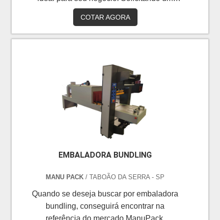
orçamento por meio da própria empresa e
COTAR AGORA
achando a melhor referência em
qualidade.É importante lembrar que o
produto deve sempre ser adquirido com
empresas especializadas no segmento.
Esse tipo de cuidado ajuda a garantir a
qualidade e durabilidade dos materiais,
além de evitar prejuízos com substituições
frequentes de peças de...
EMBALADORA BUNDLING
MANU PACK
/ TABOÃO DA SERRA - SP
Quando se deseja buscar por embaladora
bundling, conseguirá encontrar na
referência do mercado ManuPack.