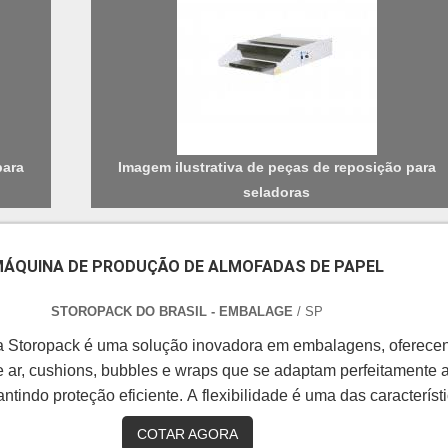
para
Imagem ilustrativa de peças de reposição para
seladoras
ÁQUINA DE PRODUÇÃO DE ALMOFADAS DE PAPEL
STOROPACK DO BRASIL - EMBALAGE
/ SP
a Storopack é uma solução inovadora em embalagens, oferece
 ar, cushions, bubbles e wraps que se adaptam perfeitamente 
ntindo proteção eficiente. A flexibilidade é uma das característ
ais desses produtos, permitindo que a embalagem se molde à
COTAR AGORA
necessidades específicas de cada item.