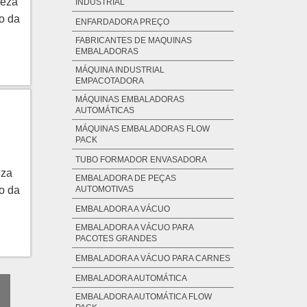
teza
INDUSTRIAL
o da
ENFARDADORA PREÇO
FABRICANTES DE MAQUINAS
EMBALADORAS
TO
 em
MÁQUINA INDUSTRIAL
EMPACOTADORA
oras
MÁQUINAS EMBALADORAS
AUTOMÁTICAS
MÁQUINAS EMBALADORAS FLOW
PACK
TUBO FORMADOR ENVASADORA
eza
EMBALADORA DE PEÇAS
o da
AUTOMOTIVAS
EMBALADORA A VÁCUO
EMBALADORA A VÁCUO PARA
PACOTES GRANDES
com
EMBALADORA A VÁCUO PARA CARNES
EMBALADORA AUTOMÁTICA
EMBALADORA AUTOMÁTICA FLOW