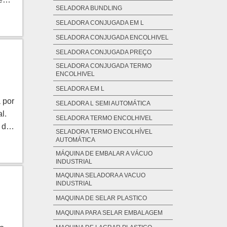
SELADORA BUNDLING
tudo
ES
SELADORA CONJUGADA EM L
isso
ar
em
o
SELADORA CONJUGADA ENCOLHIVEL
or
a,
SELADORA CONJUGADA PREÇO
 que
r o
SELADORA CONJUGADA TERMO
ENCOLHIVEL
sma
 e
SELADORA EM L
 por
com
e
SELADORA L SEMI AUTOMÁTICA
 com
sui
l.
SELADORA TERMO ENCOLHIVEL
o um
 da
r a
SELADORA TERMO ENCOLHÍVEL
 DE
AUTOMÁTICA
 em
s
MÁQUINA DE EMBALAR A VÁCUO
INDUSTRIAL
ico,
ndo
m
MAQUINA SELADORA A VACUO
ando
para
,
INDUSTRIAL
er a
ados
e.
MAQUINA DE SELAR PLASTICO
nham
os;
 e
MAQUINA PARA SELAR EMBALAGEM
a