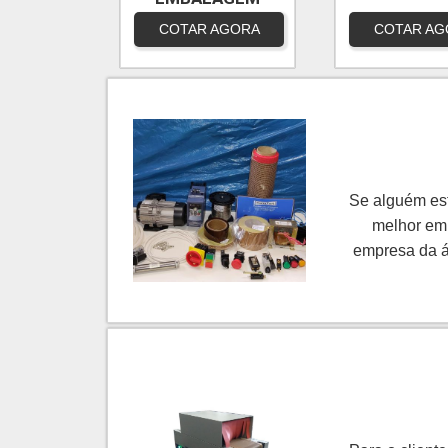
AUTOMÁTICA
COTAR AGORA
COTAR AG
Se alguém est
melhor em
empresa da á
tema é peça
ManuPack a
embalag