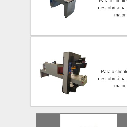
Para o client
descobrirá na
maior
benefício
PREÇOQuem pe
uma empresa s
Para o clien
descobrirá na
maior
benefício
melhores pro
soluç