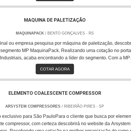
MAQUINA DE PALETIZAÇÃO
MAQUINAPACK
/ BENTO GONÇALVES - RS
 final ou empresa pesquisa por máquina de paletização, descobr
o segmento MP MaquinaPack. Realizando uma cotação no porta
Industriais, acaba encontrando a líder do segmento. Com a MP
atingirá excelente custo-benefício com comprometimento com
COTAR AGORA
s dos clientes.O PRODUTO OFERECE DIVERSAS VANTAGEN
o é uma realidade em vários setores já que através de máquina
formatizados é possível ganhar tempo e gerar lucros em variad
ELEMENTO COALESCENTE COMPRESSOR
 industriais. É o que acontece com a área de armazenagem de
 as empresas que usam paletes acabam optando pela máquina 
ARSYSTEM COMPRESSORES
/ RIBEIRÃO PIRES - SP
 para otimizar todo o trabalho. Assim, ocorre em:Linhas finais d
 exclusivo para São PauloPara o cliente que busca por elemen
;Sacos;Caixas;Fardos dos mais pesados aos mais leves.A MP
canaliza seus esforços em criar aos parceiros uma estrutura 
te compressor, com certeza descobrirá no website da Arsystem
res. Recebendo uma cotação na melhor organização do ramo 
o de alta qualidade onde são realizadas as atividades e software