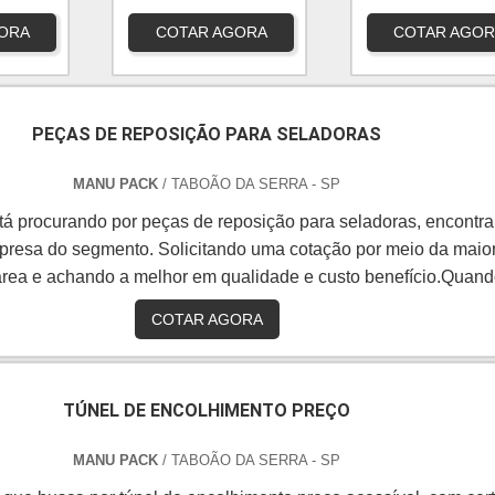
ORA
COTAR AGORA
COTAR AGOR
PEÇAS DE REPOSIÇÃO PARA SELADORAS
MANU PACK
/ TABOÃO DA SERRA - SP
á procurando por peças de reposição para seladoras, encontra
presa do segmento. Solicitando uma cotação por meio da maio
rea e achando a melhor em qualidade e custo benefício.Quand
s de reposição para seladoras, com os melhores profissionais 
COTAR AGORA
lcançará excelente custo-benefício com soluções completas 
ens shrink aos clientes.MAIS DETALHES SOBRE PEÇAS DE
REPOSIÇ...
TÚNEL DE ENCOLHIMENTO PREÇO
MANU PACK
/ TABOÃO DA SERRA - SP