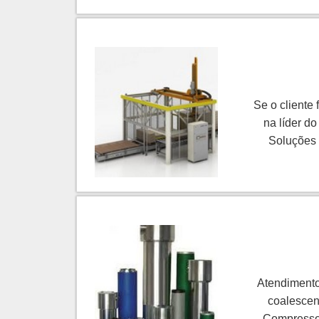
Se o cliente
na líder d
Soluções 
MaquinaPack 
resultado
automatizaçã
sistemas in
segmentos
materiais e
paletização
Atendimento
formação
MaquinaPack 
coalescen
Compresso
escritóri