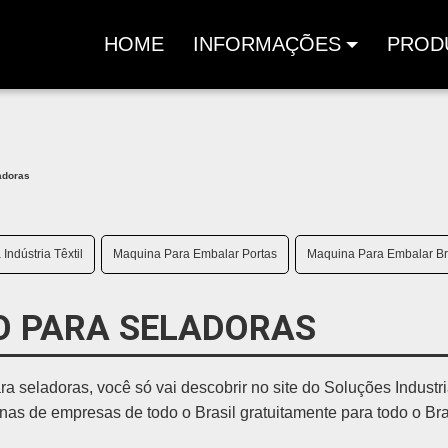
HOME
INFORMAÇÕES
PROD
(CURRENT)
adoras
ndústria Têxtil
Maquina Para Embalar Portas
Maquina Para Embalar B
O PARA SELADORAS
 seladoras, você só vai descobrir no site do Soluções Industri
s de empresas de todo o Brasil gratuitamente para todo o Bra