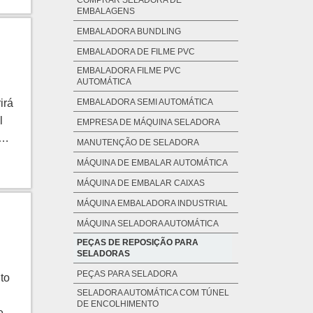
COMPRAR SELADORA DE
EMBALAGENS
EMBALADORA BUNDLING
EMBALADORA DE FILME PVC
EMBALADORA FILME PVC
AUTOMÁTICA
irá
EMBALADORA SEMI AUTOMÁTICA
l
EMPRESA DE MÁQUINA SELADORA
MANUTENÇÃO DE SELADORA
 os
MÁQUINA DE EMBALAR AUTOMÁTICA
SA
MÁQUINA DE EMBALAR CAIXAS
s e
MÁQUINA EMBALADORA INDUSTRIAL
os
MÁQUINA SELADORA AUTOMÁTICA
de
PEÇAS DE REPOSIÇÃO PARA
SELADORAS
e
PEÇAS PARA SELADORA
to
SELADORA AUTOMÁTICA COM TÚNEL
com
DE ENCOLHIMENTO
e