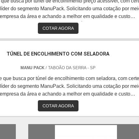
e que busca por túnel de encolhimento preço acessível, com cer
 líder do segmento ManuPack. Solicitando uma cotação por mei
 empresa da área e achando a melhor em qualidade e custo
.DIFERENCIAIS IMPORTANTES DE TÚNEL DE ENCOLHIMEN
COTAR AGORA
squisa na internet por túnel de encolhimento preço justo e
egura, vai até o site da ManuPack. É possível encontrar selad
con...
TÚNEL DE ENCOLHIMENTO COM SELADORA
MANU PACK
/ TABOÃO DA SERRA - SP
te que busca por túnel de encolhimento com seladora, com cert
 líder do segmento ManuPack. Solicitando uma cotação por mei
 empresa da área e achando a melhor em qualidade e custo
.Quando o tema é túnel de encolhimento com seladora, com os
COTAR AGORA
fissionais da ManuPack alcançará excelente custo-benefício 
ões completas em embalagens shrink aos clientes.OUTRAS
INFORMAÇÕES SOB...