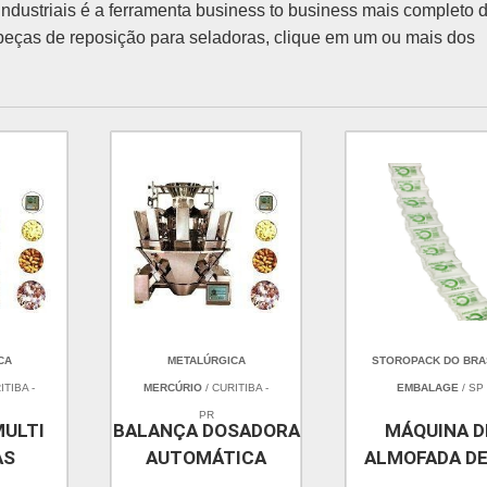
dustriais é a ferramenta business to business mais completo 
 peças de reposição para seladoras, clique em um ou mais dos
CA
METALÚRGICA
STOROPACK DO BRAS
ITIBA -
MERCÚRIO
/ CURITIBA -
EMBALAGE
/ SP
PR
MULTI
BALANÇA DOSADORA
MÁQUINA D
AS
AUTOMÁTICA
ALMOFADA DE